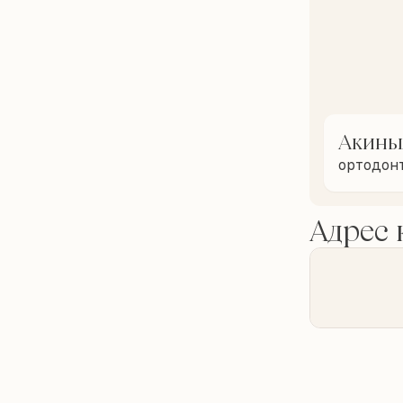
Акинь
ортодон
Адрес