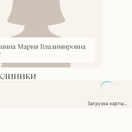
шина Мария Владимировна
т
 клиники
Загрузка карты...