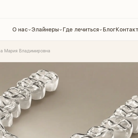
О нас
Элайнеры
Где лечиться
Блог
Контак
 Мария Владимировна