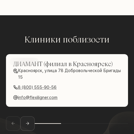
Клиники поблизости
Brilliance
ДИАМАНТ (филиал в Красноярске)
Красноярск, улица 78 Добровольческой Бригады
15
8 (800) 555-90-56
info@flexiligner.com