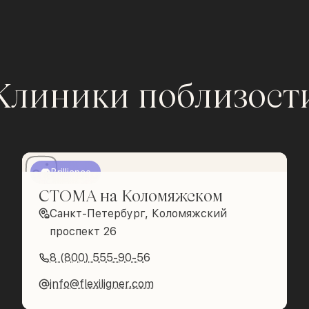
Клиники поблизост
Brilliance
СТОМА на Коломяжском
Санкт-Петербург, Коломяжский
проспект 26
8 (800) 555-90-56
info@flexiligner.com