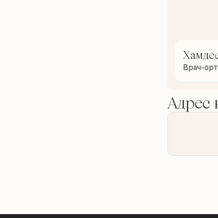
Хамде
Врач-ор
Адрес