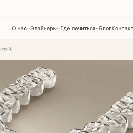
О нас
Элайнеры
Где лечиться
Блог
Контак
жский)