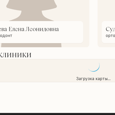
ева Елена Леонидовна
Су
тодонт
орт
 клиники
Загрузка карты...