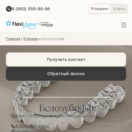
8 (800) 555-90-56
Я пациент
Я врач
Главная
Клиники
Белозубофф
Получить контакт
Обратный звонок
Белозубофф
Санкт-Петербург, проспект Просвещения 33 к. 1
8 (800) 555-90-56
info@flexiligner.com