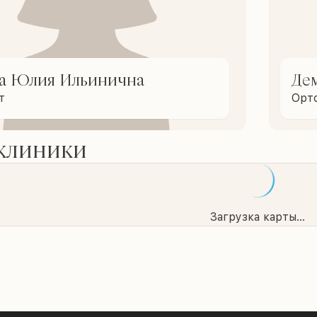
а Юлия Ильинична
Дем
т
Орт
 клиники
Загрузка карты...