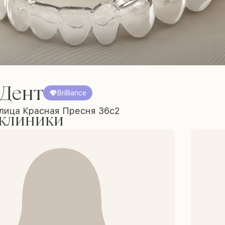
 Дент
Brilliance
улица Красная Пресня 36с2
 клиники