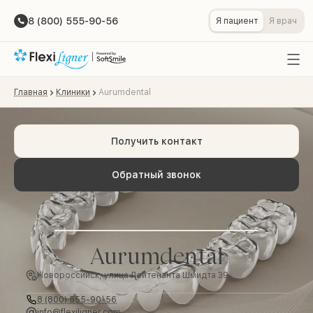
8 (800) 555-90-56
Я пациент
Я врач
Главная
Клиники
Aurumdental
Получить контакт
Обратный звонок
Aurumdental
Новороссийск, улица Лейтенанта Шмидта 39
8 (800) 555-90-56
info@flexiligner.com