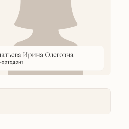
натьева Ирина Олеговна
ч-ортодонт