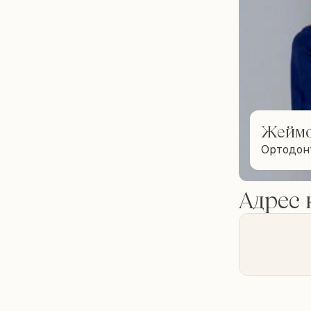
Жеймо
Ортодон
Адрес