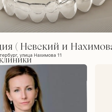
ия ( Невский и Нахимов
тербург, улица Нахимова 11
 клиники