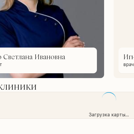
 Светлана Ивановна
Иг
т
вра
 клиники
Загрузка карты...