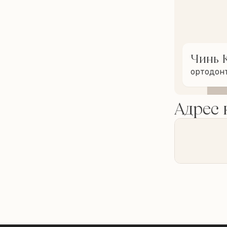
Чинь 
ортодон
Адрес