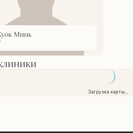
Куок Минь
т
 клиники
Загрузка карты...