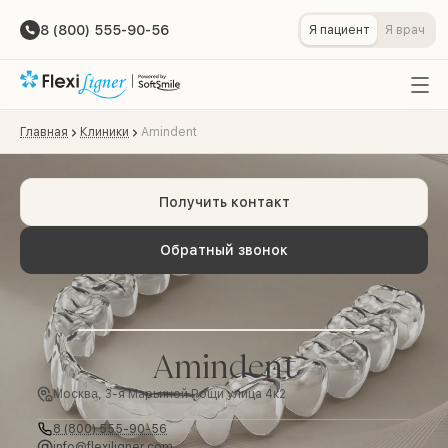
8 (800) 555-90-56
Я пациент
Я врач
Главная
Клиники
Amindent
Получить контакт
Обратный звонок
Amindent
Москва, 3-я Марьиной Рощи улица 4к2
8 (800) 555-90-56
info@flexiligner.com