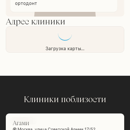
ортодонт
Адрес клиники
Загрузка карты...
Клиники поблизости
Brilliance
Агами
Москва, улица Советской Армии 17/52