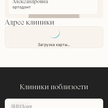
Александровна
ортодонт
Адрес клиники
Загрузка карты...
Клиники поблизости
Brilliance
ЛИНДент