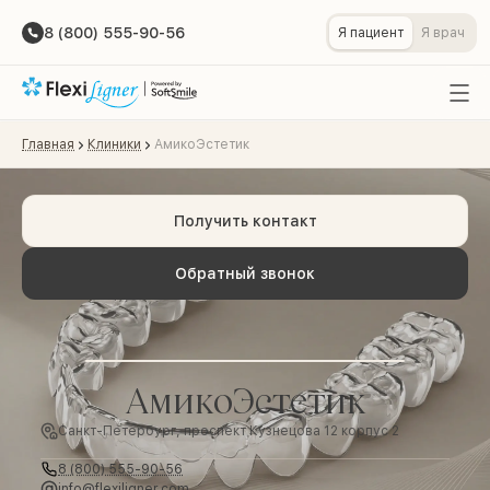
8 (800) 555-90-56
Я пациент
Я врач
Главная
Клиники
АмикоЭстетик
Получить контакт
Обратный звонок
АмикоЭстетик
Санкт-Петербург, проспект Кузнецова 12 корпус 2
8 (800) 555-90-56
info@flexiligner.com