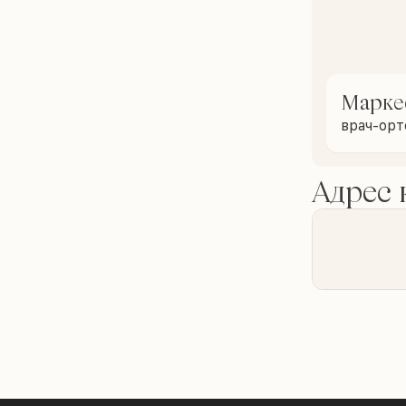
Марке
врач-ор
Адрес