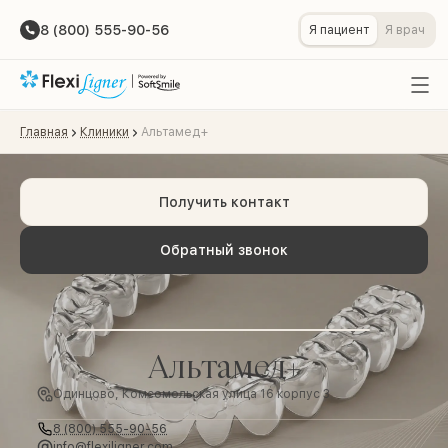
8 (800) 555-90-56
Я пациент
Я врач
Главная
Клиники
Альтамед+
Получить контакт
Обратный звонок
Альтамед+
Одинцово, Комсомольская улица 16 корпус 3
8 (800) 555-90-56
info@flexiligner.com