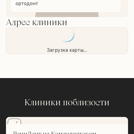
ортодонт
Адрес клиники
Загрузка карты...
Клиники поблизости
РениДент на Комендантском