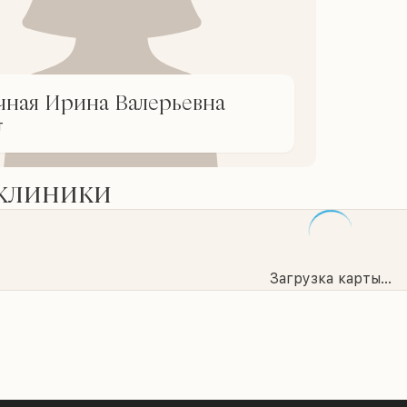
чная Ирина Валерьевна
т
 клиники
Загрузка карты...