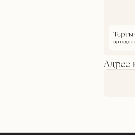
Терты
ортодон
Адрес