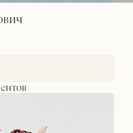
ович
иентов