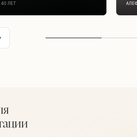
40 ЛЕТ
АЛЕ
ля
тации