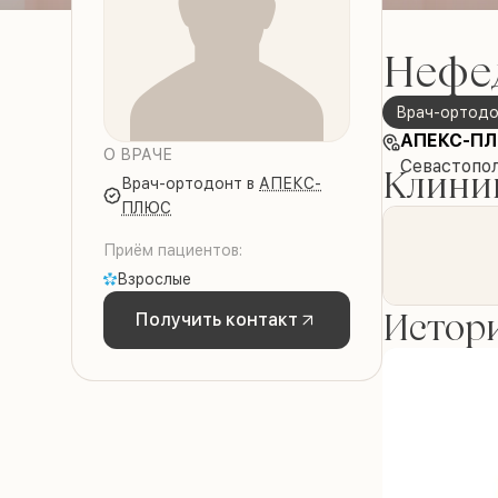
Нефе
Врач-ортод
АПЕКС-П
О ВРАЧЕ
Севастопол
Клиник
Врач-ортодонт
в
АПЕКС-
ПЛЮС
Приём пациентов:
Взрослые
Истори
Получить контакт