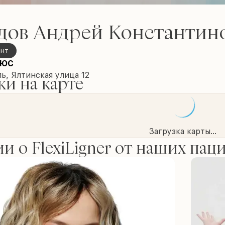
дов Андрей Константин
онт
ЛЮС
ь, Ялтинская улица 12
и на карте
Загрузка карты...
и о FlexiLigner от наших пац