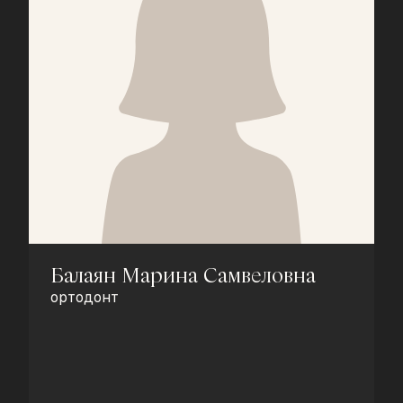
Балаян Марина Самвеловна
ортодонт