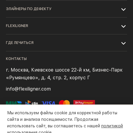
ЭЛАЙНЕРЫ ПО ДЕФЕКТУ
FLEXILIGNER
ГДЕ ЛЕЧИТЬСЯ
КОНТАКТЫ
г. Москва, Киевское шоссе 22-й км, Бизнес-Парк
«Румянцево», д. 4, стр. 2, корпус Г
info@flexiligner.com
Мы используем файлы cookie для корректной работы
сайта и анализа посещаемости. Продолжая
использовать сайт, вы соглашаетесь с нашей
политикой
Политика конфиденциальности
Файлы cookie
Правила оплаты
использования cookie
.