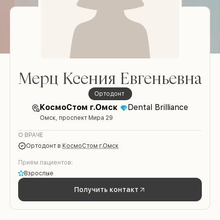
Мерц Ксения Евгеньевна
ортодонт
КосмоСтом г.Омск
Dental Brilliance
Омск, проспект Мира 29
О ВРАЧЕ
ортодонт
в
КосмоСтом г.Омск
Приём пациентов:
Взрослые
Получить контакт