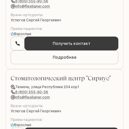
8 (800) 555-90-56
info@flexiligner.com
Врачи-ортодонты:
Устюгов Сергей Георгиевич
Приём пациентов:
Взрослые
Получить контакт
Подробнее
Стоматологический центр "Сириус"
Brilliance
Тюмень,
улица Республики 204 кор1
8 (800) 555-90-56
info@flexiligner.com
Врачи-ортодонты:
Устюгов Сергей Георгиевич
Приём пациентов:
Взрослые