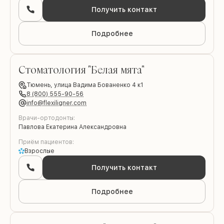
Получить контакт
Подробнее
Стоматология "Белая мята"
Brilliance
Тюмень,
улица Вадима Бованенко 4 к1
8 (800) 555-90-56
info@flexiligner.com
Врачи-ортодонты:
Павлова Екатерина Александровна
Приём пациентов:
Взрослые
Получить контакт
Подробнее