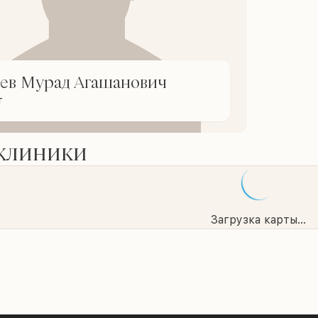
ев Мурад Агашанович
т
 клиники
Загрузка карты...