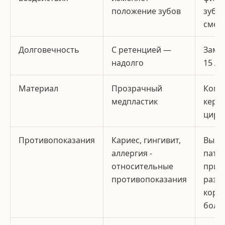
положение зубов
зубы 
смещ
Долговечность
С ретенцией —
Замен
надолго
15 ле
Материал
Прозрачный
Комп
медпластик
кера
цирк
Противопоказания
Кариес, гингивит,
Выра
аллергия -
пато
относительные
прику
противопоказания
разр
коро
более