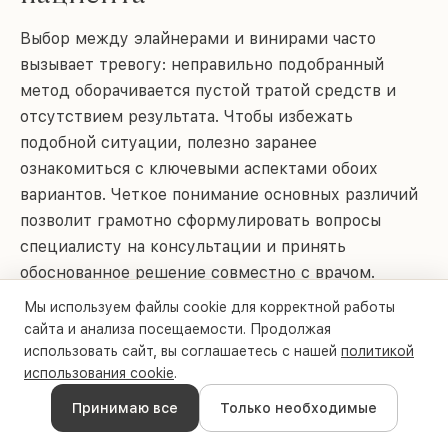
Выбор между элайнерами и винирами часто
вызывает тревогу: неправильно подобранный
метод оборачивается пустой тратой средств и
отсутствием результата. Чтобы избежать
подобной ситуации, полезно заранее
ознакомиться с ключевыми аспектами обоих
вариантов. Четкое понимание основных различий
позволит грамотно сформулировать вопросы
специалисту на консультации и принять
обоснованное решение совместно с врачом.
Мы используем файлы cookie для корректной работы
Причины установки
сайта и анализа посещаемости. Продолжая
использовать сайт, вы соглашаетесь с нашей
политикой
использования cookie
.
Сначала нужно понять, зачем вы идете к
стоматологу.
Принимаю все
Только необходимые
Виниры подойдут, если вы хотите быстро