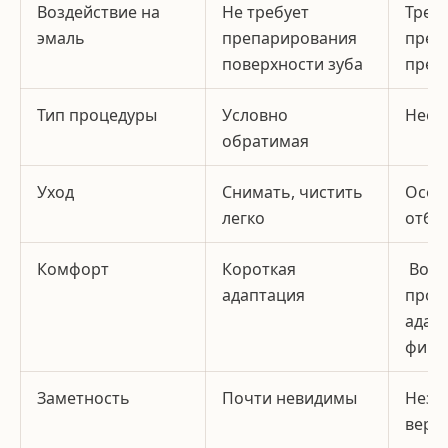
Воздействие на
Не требует
Треб
эмаль
препарирования
пред
поверхности зуба
преп
Тип процедуры
Условно
Необ
обратимая
Уход
Снимать, чистить
Особы
легко
отбе
Комфорт
Короткая
Возм
адаптация
прод
адап
фикс
Заметность
Почти невидимы
Неза
верн