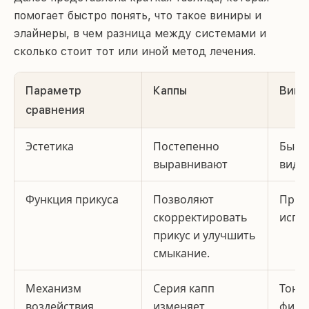
помогает быстро понять, что такое виниры и
элайнеры, в чем разница между системами и
сколько стоит тот или иной метод лечения.
Параметр
Каппы
Вини
сравнения
Эстетика
Постепенно
Быст
выравнивают
вид
Функция прикуса
Позволяют
Прик
скорректировать
испр
прикус и улучшить
смыкание.
Механизм
Серия капп
Тонк
воздействия
изменяет
фикс